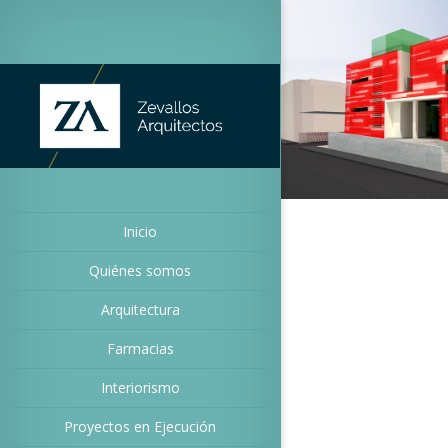
Inicio
Quiénes somos
Arquitectura
Farmacias
Interiorismo
Proyectos en Ejecución